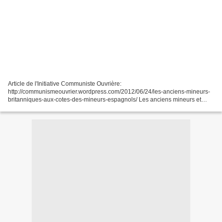
Article de l'Initiative Communiste Ouvrière:
http://communismeouvrier.wordpress.com/2012/06/24/les-anciens-mineurs-
britanniques-aux-cotes-des-mineurs-espagnols/ Les anciens mineurs et
leurs soutiens, dont les militantes de Femmes contre les Fermetures...