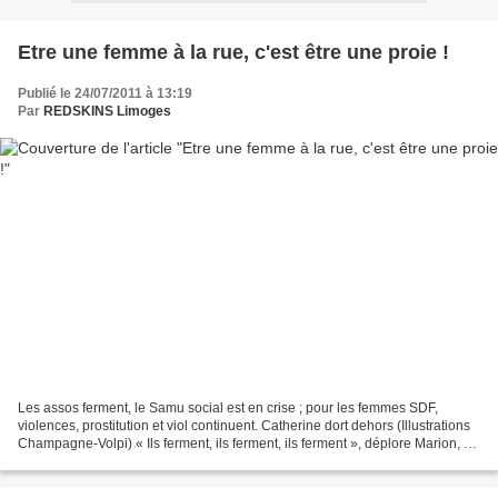
Etre une femme à la rue, c'est être une proie !
Publié le 24/07/2011 à 13:19
Par
REDSKINS Limoges
Les assos ferment, le Samu social est en crise ; pour les femmes SDF,
violences, prostitution et viol continuent. Catherine dort dehors (Illustrations
Champagne-Volpi) « Ils ferment, ils ferment, ils ferment », déplore Marion, 24
ans, à la rue depuis...