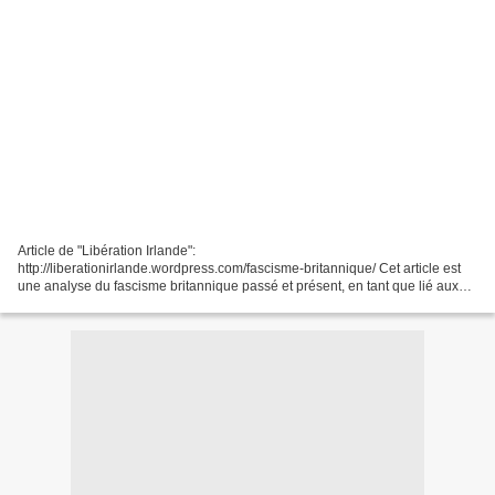
Article de "Libération Irlande":
http://liberationirlande.wordpress.com/fascisme-britannique/ Cet article est
une analyse du fascisme britannique passé et présent, en tant que lié aux
intérêts des classes dominantes et chapeauté par les services de l’appareil...