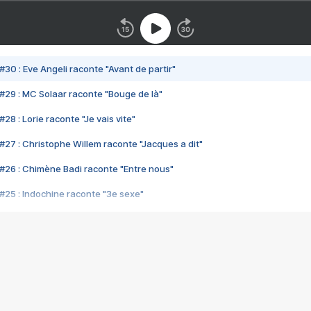
#30 : Eve Angeli raconte "Avant de partir"
#29 : MC Solaar raconte "Bouge de là"
28 : Lorie raconte "Je vais vite"
#27 : Christophe Willem raconte "Jacques a dit"
#26 : Chimène Badi raconte "Entre nous"
#25 : Indochine raconte "3e sexe"
#24 : Zaho raconte "C'est chelou"
#23 : Patrick Bruel raconte "Au café des délices"
#22 : Kyo raconte "Le chemin"
#21 : Nolwenn Leroy raconte "Cassé"