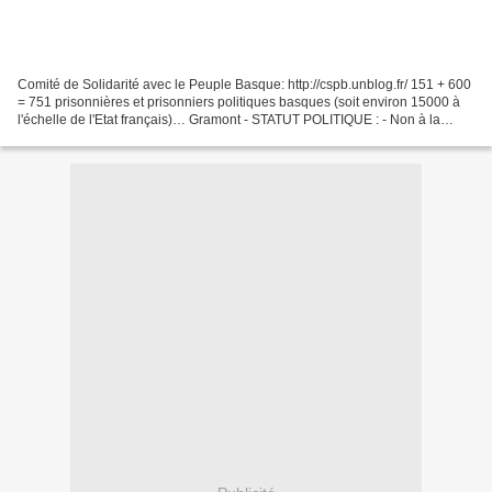
Comité de Solidarité avec le Peuple Basque: http://cspb.unblog.fr/ 151 + 600
= 751 prisonnières et prisonniers politiques basques (soit environ 15000 à
l'échelle de l'Etat français)… Gramont - STATUT POLITIQUE : - Non à la
torture et aux traitements cruels...