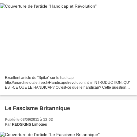
Excellent article de "Spike" sur le hadicap
http://anarchietotale.free.fr/Handicapetrevolution.html INTRODUCTION: QU'
EST-CE QUE LE HANDICAP? Qu'est-ce que le handicap? Cette question
qui semble au premier abord totalement légitime, ne l'est pas du tout...
Le Fascisme Britannique
Publié le 03/09/2011 à 12:02
Par
REDSKINS Limoges