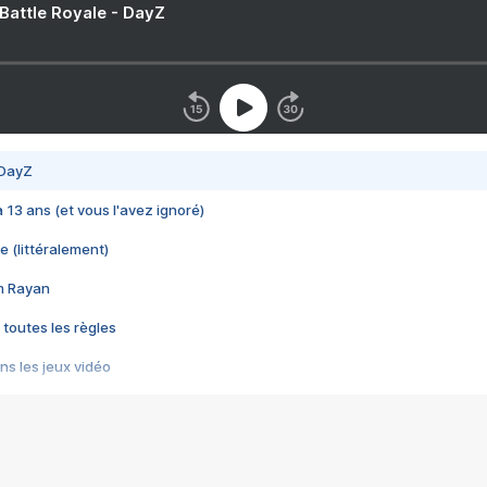
 Battle Royale - DayZ
 DayZ
 a 13 ans (et vous l'avez ignoré)
e (littéralement)
im Rayan
 toutes les règles
s les jeux vidéo
us choquant de Rockstar ? - Le scandale BULLY
e plus moche de Steam
du RÊVE tourne au CAUCHEMAR