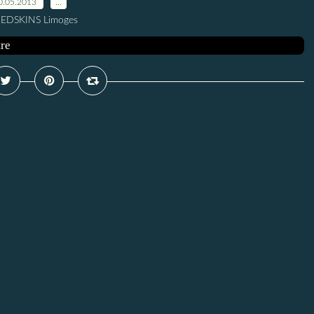
0.05.2013
…
REDSKINS Limoges