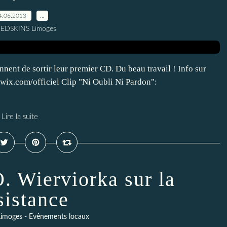
4.06.2013
…
REDSKINS Limoges
nent de sortir leur premier CD. Du beau travail ! Info sur
e.wix.com/officiel Clip "Ni Oubli Ni Pardon":
Lire la suite
. Wierviorka sur la
sistance
imoges - Evênements locaux