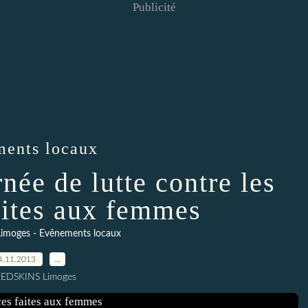
Publicité
ments locaux
née de lutte contre les
aites aux femmes
imoges - Evênements locaux
4.11.2013
…
REDSKINS Limoges