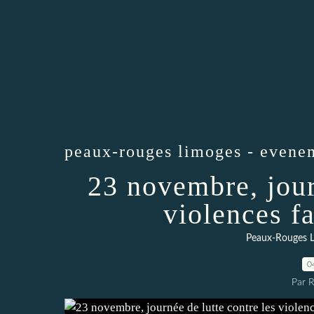
peaux-rouges limoges - evene
23 novembre, jour
violences f
Peaux-Rouges L
0
Par 