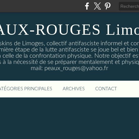
AUX-ROUGES Limo
kins de Limoges, collectif antifasciste informel et co
mière étape de la lutte antifasciste se joue bel et bien 
 celle de la confrontation physique. Notre objectif est
 à la nécessité de se préparer mentalement et physi
mail: peaux_rouges@yahoo.fr
ATÉGORIES PRINCIPALES
ARCHIVES
CONTACT