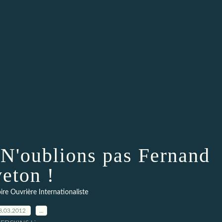
 N'oublions pas Fernand
veton !
re Ouvrière Internationaliste
8.03.2012
…