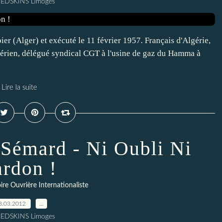
REDSKINS Limoges
er (Alger) et exécuté le 11 février 1957. Français d'Algérie,
gérien, délégué syndical CGT à l'usine de gaz du Hamma à
Lire la suite
 Sémard - Ni Oubli Ni
ardon !
re Ouvrière Internationaliste
8.03.2012
…
REDSKINS Limoges