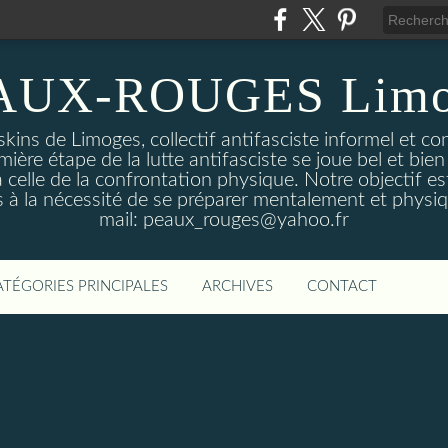
AUX-ROUGES Limo
kins de Limoges, collectif antifasciste informel et co
mière étape de la lutte antifasciste se joue bel et bien 
 celle de la confrontation physique. Notre objectif est
 à la nécessité de se préparer mentalement et physi
mail: peaux_rouges@yahoo.fr
ATÉGORIES PRINCIPALES
ARCHIVES
CONTACT