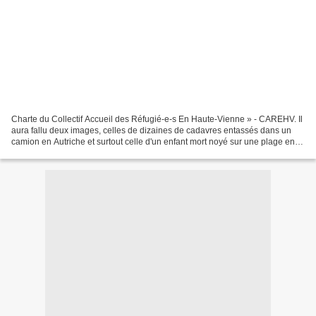
Charte du Collectif Accueil des Réfugié-e-s En Haute-Vienne » - CAREHV. Il
aura fallu deux images, celles de dizaines de cadavres entassés dans un
camion en Autriche et surtout celle d'un enfant mort noyé sur une plage en
Turquie pour qu’enfin les états...