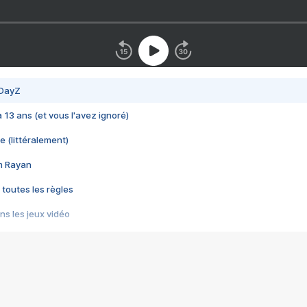
 DayZ
 a 13 ans (et vous l'avez ignoré)
e (littéralement)
im Rayan
 toutes les règles
s les jeux vidéo
us choquant de Rockstar ? - Le scandale BULLY
e plus moche de Steam
du RÊVE tourne au CAUCHEMAR