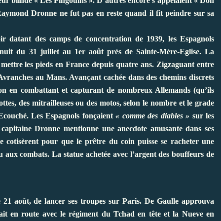
leur blindé « Les Pingouins ». D’autres encore s’appelaient « Don
aymond Dronne ne fut pas en reste quand il fit peindre sur sa
 datant des camps de concentration de 1939, les Espagnols
uit du 31 juillet au 1er août près de Sainte-Mère-Eglise. La
a mettre les pieds en France depuis quatre ans. Zigzaguant entre
 d’Avranches au Mans. Avançant cachée dans des chemins discrets
nçon en combattant et capturant de nombreux Allemands (qu’ils
ttes, des mitrailleuses ou des motos, selon le nombre et le grade
 Ecouché. Les Espagnols fonçaient
« comme des diables »
sur les
 le capitaine Dronne mentionne une anecdote amusante dans ses
se cotisèrent pour que le prêtre du coin puisse se racheter une
u aux combats. La statue achetée avec l’argent des bouffeurs de
le 21 août, de lancer ses troupes sur Paris. De Gaulle approuva
ait en route avec le régiment du Tchad en tête et la Nueve en