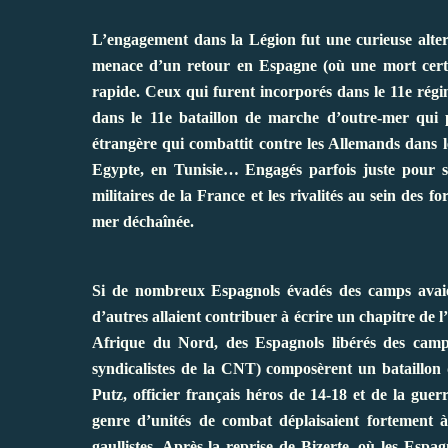
L’engagement dans la Légion fut une curieuse alter
menace d’un retour en Espagne (où une mort certain
rapide. Ceux qui furent incorporés dans le 11e régi
dans le 11e bataillon de marche d’outre-mer qui 
étrangère qui combattit contre les Allemands dans l
Egypte, en Tunisie… Engagés parfois juste pour sur
militaires de la France et les rivalités au sein des 
mer déchaînée.
Si de nombreux Espagnols évadés des camps avaien
d’autres allaient contribuer à écrire un chapitre de 
Afrique du Nord, des Espagnols libérés des camp
syndicalistes de la CNT) composèrent un bataillo
Putz, officier français héros de 14-18 et de la gue
genre d’unités de combat déplaisaient fortement à 
gaullistes. Après la reprise de Bizerte, où les Espa