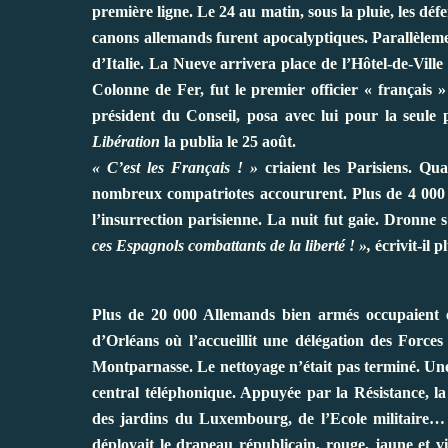
première ligne. Le 24 au matin, sous la pluie, les déf
canons allemands furent apocalyptiques. Parallèlemen
d’Italie. La Nueve arrivera place de l’Hôtel-de-Vill
Colonne de Fer, fut le premier officier « français »
président du Conseil, posa avec lui pour la seule
Libération
la publia le 25 août.
« C’est les Français ! »
criaient les Parisiens. Qu
nombreux compatriotes accoururent. Plus de 4 000 E
l’insurrection parisienne. La nuit fut gaie. Dronne
ces Espagnols combattants de la liberté ! »,
écrivit-il p
Plus de 20 000 Allemands bien armés occupaient en
d’Orléans où l’accueillit une délégation des Forces 
Montparnasse. Le nettoyage n’était pas terminé. Un
central téléphonique. Appuyée par la Résistance, l
des jardins du Luxembourg, de l’Ecole militaire… 
déployait le drapeau républicain, rouge, jaune et vio