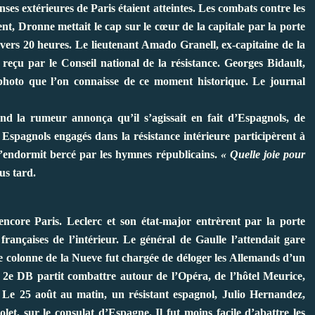
enses extérieures de Paris étaient atteintes. Les combats contre les
t, Dronne mettait le cap sur le cœur de la capitale par la porte
e vers 20 heures. Le lieutenant Amado Granell, ex-capitaine de la
 reçu par le Conseil national de la résistance. Georges Bidault,
 photo que l’on connaisse de ce moment historique. Le journal
and la rumeur annonça qu’il s’agissait en fait d’Espagnols, de
spagnols engagés dans la résistance intérieure participèrent à
 s’endormit bercé par les hymnes républicains.
« Quelle joie pour
lus tard.
core Paris. Leclerc et son état-major entrèrent par la porte
françaises de l’intérieur. Le général de Gaulle l’attendait gare
e colonne de la Nueve fut chargée de déloger les Allemands d’un
a 2e DB partit combattre autour de l’Opéra, de l’hôtel Meurice,
Le 25 août au matin, un résistant espagnol, Julio Hernandez,
let, sur le consulat d’Espagne. Il fut moins facile d’abattre les