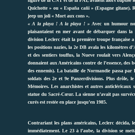
figure de la CNT et de la FAI, avaient alors baptisé 
Quichotte » ou « España cañi » (Espagne gitane). R
jeep un joli « Mort aux cons ».
« A la playa ! A la playa ! »
Avec un humour noir
plaisantaient en mer avant de débarquer dans la n
division Leclerc était la première troupe française 
les positions nazies, la 2e DB avala les kilomètres
et des sentiers touffus, la Nueve roulait vers Ale
donnaient aux Américains contre de l’essence, des bo
des ennemis). La bataille de Normandie passa par
soldats des 2e et 9e Panzerdivisions. Plus drôle,
Mémoires. Les anarchistes et autres anticléricaux 
statue du Sacré-Cœur. La sienne n’avait pas survéc
curés est restée en place jusqu’en 1985.
Contrariant les plans américains, Leclerc décida, 
immédiatement. Le 23 à l’aube, la division se mett