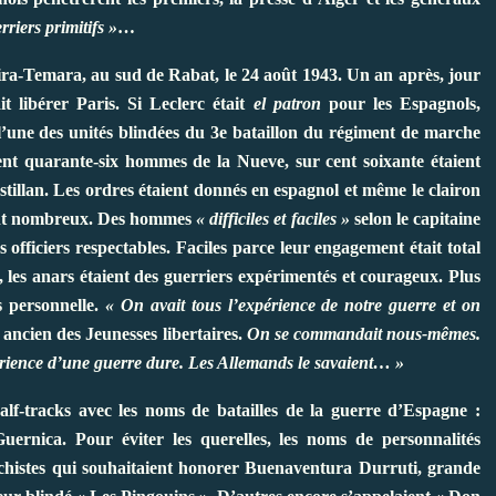
rriers primitifs »
…
ira-Temara, au sud de Rabat, le 24 août 1943. Un an après, jour
t libérer Paris. Si Leclerc était
el patron
pour les Espagnols,
’une des unités blindées du 3e bataillon du régiment de marche
ent quarante-six hommes de la Nueve, sur cent soixante étaient
stillan. Les ordres étaient donnés en espagnol et même le clairon
ient nombreux. Des hommes
« difficiles et faciles »
selon le capitaine
s officiers respectables. Faciles parce leur engagement était total
es, les anars étaient des guerriers expérimentés et courageux. Plus
s personnelle.
« On avait tous l’expérience de notre guerre et on
ancien des Jeunesses libertaires.
On se commandait nous-mêmes.
érience d’une guerre dure. Les Allemands le savaient… »
half-tracks avec les noms de batailles de la guerre d’Espagne :
ernica. Pour éviter les querelles, les noms de personnalités
narchistes qui souhaitaient honorer Buenaventura Durruti, grande