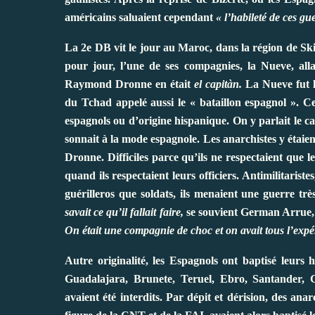
américains saluaient cependant
« l’habileté de ces gue
La 2e DB vit le jour au Maroc, dans la région de Sk
pour jour, l’une de ses compagnies, la Nueve, allai
Raymond Dronne en était
el capitàn.
La Nueve fut l
du Tchad appelé aussi le « bataillon espagnol ». C
espagnols ou d’origine hispanique. On y parlait le ca
sonnait à la mode espagnole. Les anarchistes y éta
Dronne. Difficiles parce qu’ils ne respectaient que le
quand ils respectaient leurs officiers. Antimilitarist
guérilleros que soldats, ils menaient une guerre trè
savait ce qu’il fallait faire,
se souvient German Arrue, 
On était une compagnie de choc et on avait tous l’exp
Autre originalité, les Espagnols ont baptisé leurs 
Guadalajara, Brunete, Teruel, Ebro, Santander, Gu
avaient été interdits. Par dépit et dérision, des a