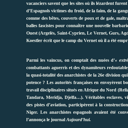
vacanciers savent que les sites où ils lézardent furen
d’Espagnols victimes du froid, de la faim, de la gang
comme des bêtes, couverts de poux et de gale, maltrai
balles fascistes pour connaître une nouvelle barbari
Ouest (Argelès, Saint-Cyprien, Le Vernet, Gurs, A
Koestler écrit que le camp du Vernet où il a été empr
Parmi les vaincus, on comptait des nuées d’
« extr
combattants aguerris et des dynamiteurs redoutable
la quasi-totalité des anarchistes de la 26e division q
potence ? Les autorités françaises en envoyèrent 
travail disciplinaires situés en Afrique du Nord (
Tandara, Meridja, Djelfa…). Véritables esclaves, vic
des pistes d’aviation, participèrent à la constructio
Niger. Les anarchistes espagnols avaient été conv
l’annonça le journal
Aujourd’hui.