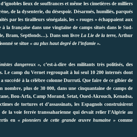
t d’ignobles lieux de souffrances et même les cimetières de milliers
rène, de la dysenterie, du désespoir. Désarmés, humiliés, parqués
tés par les tirailleurs sénégalais, les « rouges » échappaient aux
e à la française dans une vingtaine de camps situés dans le Sud-
gde, Bram, Septfonds…). Dans son livre
La Lie de la terre,
Arthur
isonné se situe
« au plus haut degré de l’infamie ».
émistes dangereux »,
c’est-à-dire des militants très politisés, des
s. Le camp du Vernet regroupait à lui seul 10 200 internés dont
ui a succédé à la célèbre colonne Durruti. Que faire de ce gibier de
bon nombre, plus de 30 000, dans une cinquantaine de camps de
Relizane, Bou-Arfa, Camp Morand, Setat, Oued-Akrouch, Kenadsa,
times de tortures et d’assassinats, les Espagnols construisirent
n de la voie ferrée transsaharienne qui devait relier l’Algérie au
ertis en
« pionniers de cette grande œuvre humaine »
comme