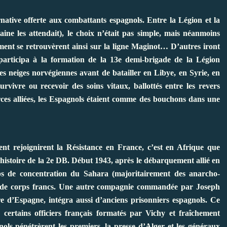
native offerte aux combattants espagnols. Entre la Légion et la
e les attendait), le choix n’était pas simple, mais néanmoins
ment se retrouvèrent ainsi sur la ligne Maginot… D’autres iront
participa à la formation de la 13e demi-brigade de la Légion
es neiges norvégiennes avant de batailler en Libye, en Syrie, en
vivre ou recevoir des soins vitaux, ballottés entre les revers
forces alliées, les Espagnols étaient comme des bouchons dans une
t rejoignirent la Résistance en France, c’est en Afrique que
l’histoire de la 2e DB. Début 1943, après le débarquement allié en
s de concentration du Sahara (majoritairement des anarcho-
n de corps francs. Une autre compagnie commandée par Joseph
rre d’Espagne, intégra aussi d’anciens prisonniers espagnols. Ce
certains officiers français formatés par Vichy et fraîchement
gnols pénétrèrent les premiers, la presse d’Alger et les généraux